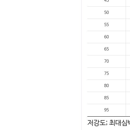
45
50
55
60
65
70
75
80
85
95
저강도; 최대심박