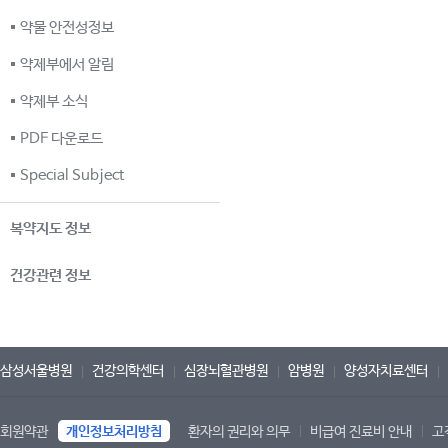
약물 안전성정보
약제부에서 알림
약제부 소식
PDF 다운로드
Special Subject
복약지도 정보
건강관련 정보
삼성서울병원
건강의학센터
심장뇌혈관병원
암병원
양성자치료센터
회원약관
개인정보처리방침
환자의 권리와 의무
비급여 진료비 안내
고