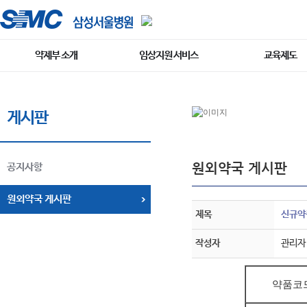
약제부 소개
임상지원 서비스
교육제도
게시판
원외약국 게시판
공지사항
원외약국 게시판
제목
신규약품
작성자
관리자
약품코