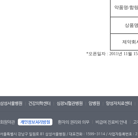
약품명/
함량
상품
제약회
*오픈일자 : 2011년 11월 1
삼성서울병원
건강의학센터
심장뇌혈관병원
암병원
양성자치료센터
회원약관
개인정보처리방침
환자의 권리와 의무
비급여 진료비 안내
고
서울특별시 강남구 일원로 81 삼성서울병원 / 대표전화 : 1599-3114 / 사업자등록번호 : 2