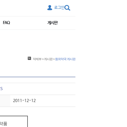
로그인
FAQ
게시판
약제부
>
게시판
>
원외약국 게시판
-S
2011-12-12
약품