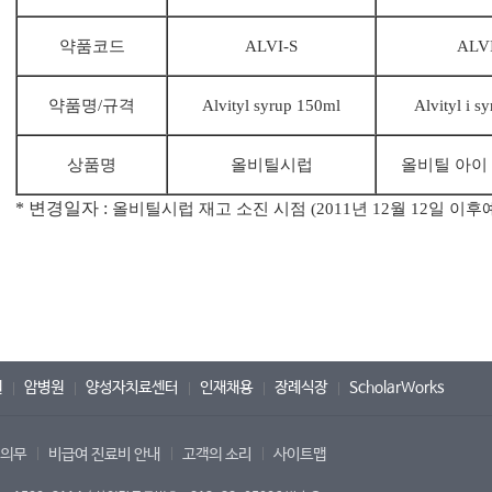
ALVI-S
ALVI
약품코드
Alvityl syrup 150ml
Alvityl i s
약품명/규격
상품명
올비틸시럽
올비틸 아이 
* 변경일자 :
올비틸시럽 재고 소진 시점
(
2011년 12월 12일 이후
원
암병원
양성자치료센터
인재채용
장례식장
ScholarWorks
 의무
비급여 진료비 안내
고객의 소리
사이트맵