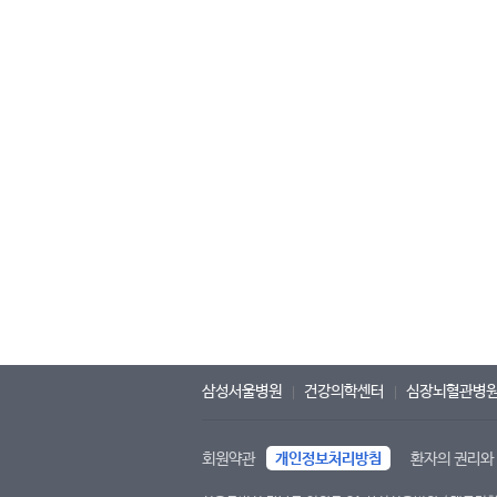
삼성서울병원
건강의학센터
심장뇌혈관병
회원약관
개인정보처리방침
환자의 권리와