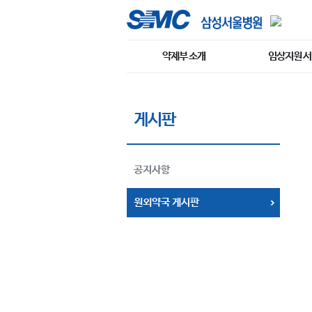
약제부 소개
임상지원 
게시판
공지사항
원외약국 게시판