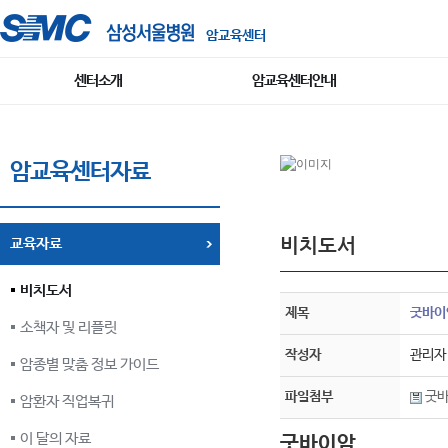
암교육센터
센터소개
암교육센터안내
암교육센터자료
비치도서
교육자료
비치도서
제목
굿바이
소책자 및 리플릿
작성자
관리자
암종별 맞춤 정보 가이드
파일첨부
굿바
암환자 직업복귀
이 달의 자료
굿바이암