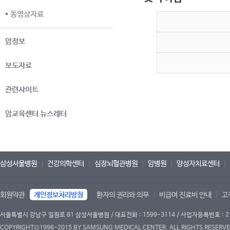
동영상자료
암정보
보도자료
관련사이트
암교육센터 뉴스레터
삼성서울병원
건강의학센터
심장뇌혈관병원
암병원
양성자치료센터
회원약관
개인정보처리방침
환자의 권리와 의무
비급여 진료비 안내
고
서울특별시 강남구 일원로 81 삼성서울병원 / 대표전화 : 1599-3114 / 사업자등록번호 : 2
COPYRIGHT©1996-2015 BY SAMSUNG MEDICAL CENTER. ALL RIGHTS RESERVE