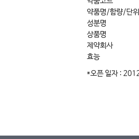
약품코드 E
약품명/함량/단위 E
성분명 Epi
상품명 릴레스
제약회사 
효능 알레르
*오픈 일자 : 201