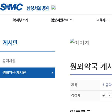
약제부 소개
임상지원 서비스
교육제도
게시판
공지사항
원외약국 게
원외약국 게시판
제목
신규약품
작성자
관리자