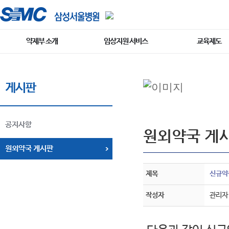
약제부 소개
임상지원 서비스
교육제도
게시판
공지사항
원외약국 게
원외약국 게시판
제목
신규약품
작성자
관리자