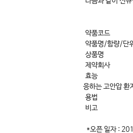
다음과 같이 신규
- 다
약품코드 D
약품명/함량/단위 D
상품명 코솝-
제약회사 한
효능 개방각 
응하는 고안압 환
용법 1회 1
비고 
*오픈 일자 : 20