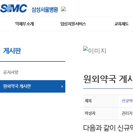
약제부 소개
임상지원 서비스
교육제도
게시판
공지사항
원외약국 게
원외약국 게시판
제목
신규약품
작성자
관리자
다음과 같이 신규