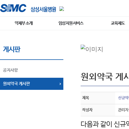
약제부 소개
임상지원 서비스
교육제도
게시판
공지사항
원외약국 게
원외약국 게시판
제목
신규약
작성자
관리자
다음과 같이 신규