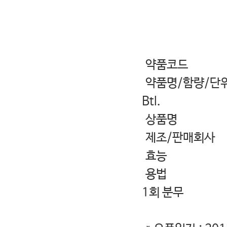
- 다
약품코드 
약품명/함량/단위 Mo
Btl.
상품명 모테
제조/판매회
효능 연중
용법 * 12세
1회 분무