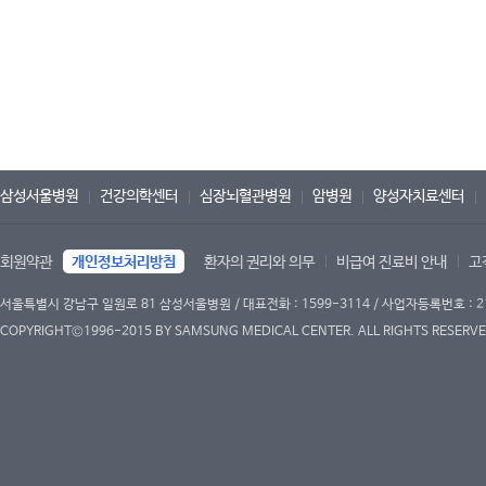
삼성서울병원
건강의학센터
심장뇌혈관병원
암병원
양성자치료센터
회원약관
개인정보처리방침
환자의 권리와 의무
비급여 진료비 안내
고
서울특별시 강남구 일원로 81 삼성서울병원 / 대표전화 : 1599-3114 / 사업자등록번호 : 2
COPYRIGHT©1996-2015 BY SAMSUNG MEDICAL CENTER. ALL RIGHTS RESERVE