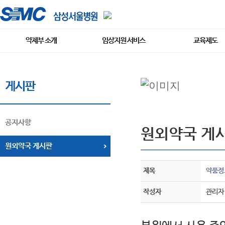
약제부 소개
임상지원 서비스
교육제도
게시판
공지사항
원외약국 게
원외약국 게시판
제목
약품정보
작성자
관리자