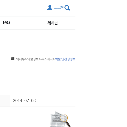
로그인
FAQ
게시판
약제부
>
약물정보
>
뉴스레터
>
약물 안전성정보
2014-07-03