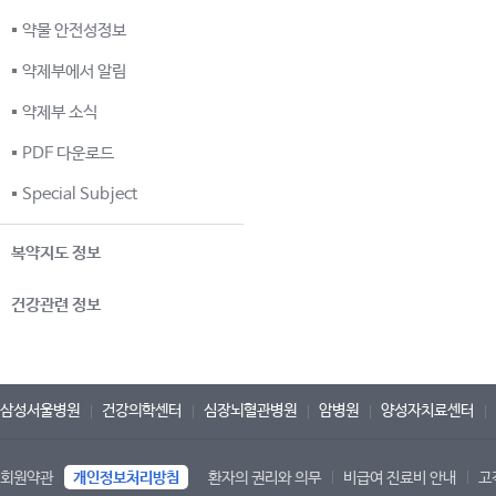
약물 안전성정보
약제부에서 알림
약제부 소식
PDF 다운로드
Special Subject
복약지도 정보
건강관련 정보
삼성서울병원
건강의학센터
심장뇌혈관병원
암병원
양성자치료센터
회원약관
개인정보처리방침
환자의 권리와 의무
비급여 진료비 안내
고