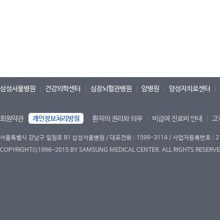
삼성서울병원
건강의학센터
심장뇌혈관병원
암병원
양성자치료센터
회원약관
개인정보처리방침
환자의 권리와 의무
비급여 진료비 안내
고
서울특별시 강남구 일원로 81 삼성서울병원 / 대표전화 : 1599-3114 / 사업자등록번호 : 2
COPYRIGHT©1996-2015 BY SAMSUNG MEDICAL CENTER. ALL RIGHTS RESERVE