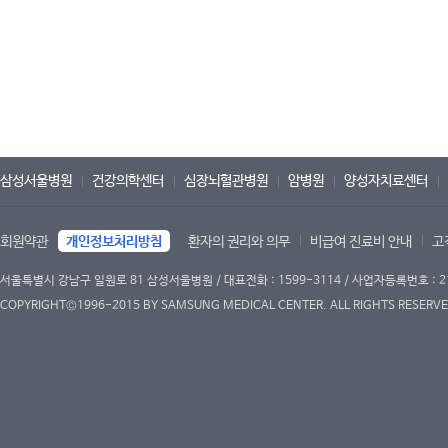
삼성서울병원
건강의학센터
심장뇌혈관병원
암병원
양성자치료센터
회원약관
개인정보처리방침
환자의 권리와 의무
비급여 진료비 안내
고
서울특별시 강남구 일원로 81 삼성서울병원 / 대표전화 : 1599-3114 / 사업자등록번호 : 2
COPYRIGHT©1996-2015 BY SAMSUNG MEDICAL CENTER. ALL RIGHTS RESERVE