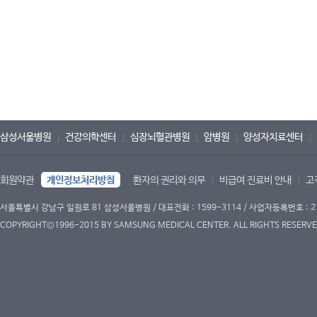
삼성서울병원
건강의학센터
심장뇌혈관병원
암병원
양성자치료센터
회원약관
개인정보처리방침
환자의 권리와 의무
비급여 진료비 안내
고
서울특별시 강남구 일원로 81 삼성서울병원 / 대표전화 : 1599-3114 / 사업자등록번호 : 2
COPYRIGHT©1996-2015 BY SAMSUNG MEDICAL CENTER. ALL RIGHTS RESERVE