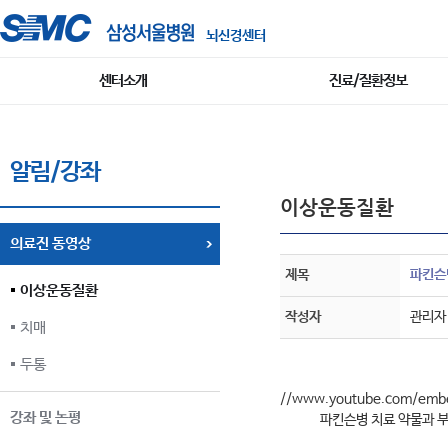
뇌신경센터
센터소개
진료/질환정보
알림/강좌
이상운동질환
의료진 동영상
제목
파킨슨
이상운동질환
작성자
관리자
치매
두통
//www.youtube.com/embe
강좌 및 논평
파킨슨병 치료 약물과 부