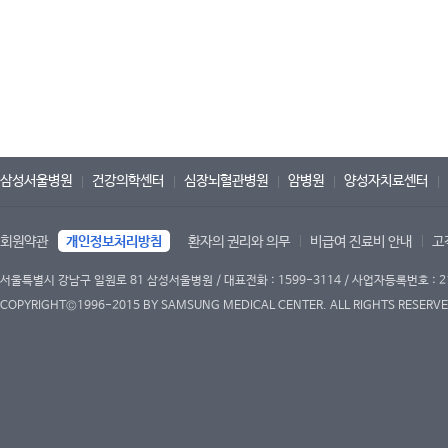
삼성서울병원
건강의학센터
심장뇌혈관병원
암병원
양성자치료센터
회원약관
개인정보처리방침
환자의 권리와 의무
비급여 진료비 안내
고
서울특별시 강남구 일원로 81 삼성서울병원 / 대표전화 : 1599-3114 / 사업자등록번호 : 2
COPYRIGHT©1996-2015 BY SAMSUNG MEDICAL CENTER. ALL RIGHTS RESERVE