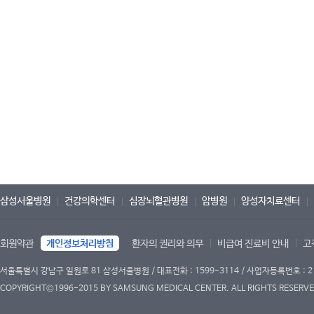
삼성서울병원
건강의학센터
심장뇌혈관병원
암병원
양성자치료센터
회원약관
개인정보처리방침
환자의 권리와 의무
비급여 진료비 안내
고
서울특별시 강남구 일원로 81 삼성서울병원 / 대표전화 : 1599-3114 / 사업자등록번호 : 2
COPYRIGHT©1996-2015 BY SAMSUNG MEDICAL CENTER. ALL RIGHTS RESERVE