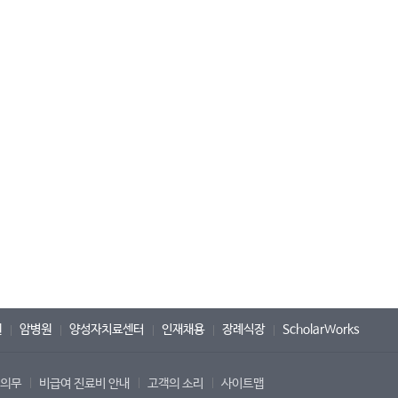
원
암병원
양성자치료센터
인재채용
장례식장
ScholarWorks
 의무
비급여 진료비 안내
고객의 소리
사이트맵