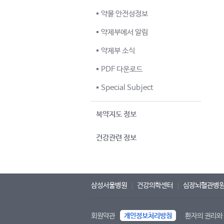
약물 안전성정보
약제부에서 알림
약제부 소식
PDF 다운로드
Special Subject
복약지도 정보
건강관련 정보
삼성서울병원
건강의학센터
심장뇌혈관병
회원약관
개인정보처리방침
환자의 권리와