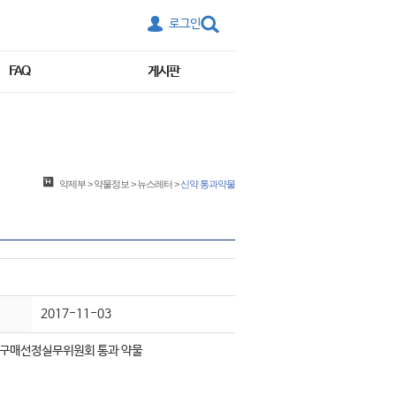
로그인
FAQ
게시판
약제부
>
약물정보
>
뉴스레터
>
신약 통과약물
2017-11-03