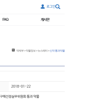
로그인
FAQ
게시판
약제부
>
약물정보
>
뉴스레터
>
신약 통과약물
2018-01-22