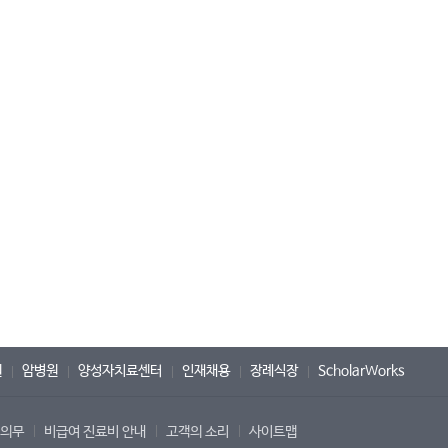
원
암병원
양성자치료센터
인재채용
장례식장
ScholarWorks
 의무
비급여 진료비 안내
고객의 소리
사이트맵