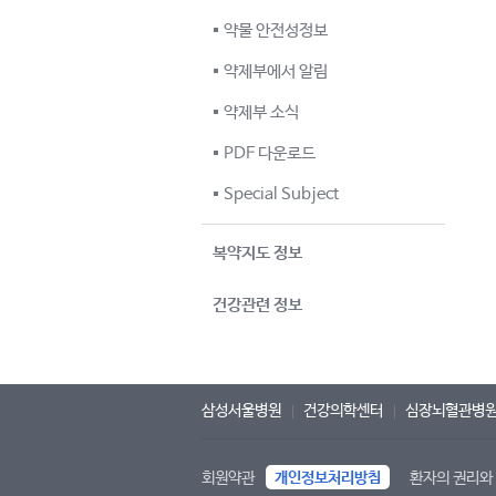
약물 안전성정보
약제부에서 알림
약제부 소식
PDF 다운로드
Special Subject
복약지도 정보
건강관련 정보
삼성서울병원
건강의학센터
심장뇌혈관병
회원약관
개인정보처리방침
환자의 권리와