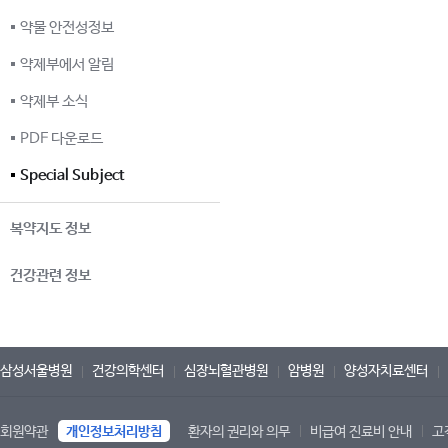
약물 안전성정보
약제부에서 알림
약제부 소식
PDF 다운로드
Special Subject
복약지도 정보
건강관련 정보
삼성서울병원
건강의학센터
심장뇌혈관병원
암병원
양성자치료센터
회원약관
개인정보처리방침
환자의 권리와 의무
비급여 진료비 안내
고