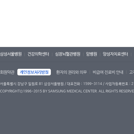
삼성서울병원
건강의학센터
심장뇌혈관병원
암병원
양성자치료센터
회원약관
개인정보처리방침
환자의 권리와 의무
비급여 진료비 안내
고
서울특별시 강남구 일원로 81 삼성서울병원 / 대표전화 : 1599-3114 / 사업자등록번호 : 2
COPYRIGHT©1996-2015 BY SAMSUNG MEDICAL CENTER. ALL RIGHTS RESERVE