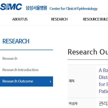
Center for Clinical Epidemiology
ABOUT US
RESEARCH
RESOURCE BUIL
RESEARCH
Research O
Research
Research Introduction
A R
Dis
제목
Research Outcome
for 
Pati
관리
작성자