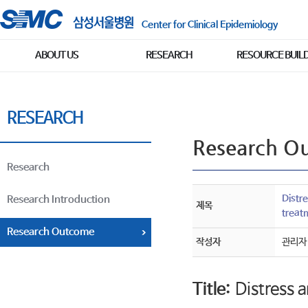
Center for Clinical Epidemiology
ABOUT US
RESEARCH
RESOURCE BUIL
RESEARCH
Research O
Research
Distr
Research Introduction
제목
treatm
Research Outcome
작성자
관리자
Title:
Distress 