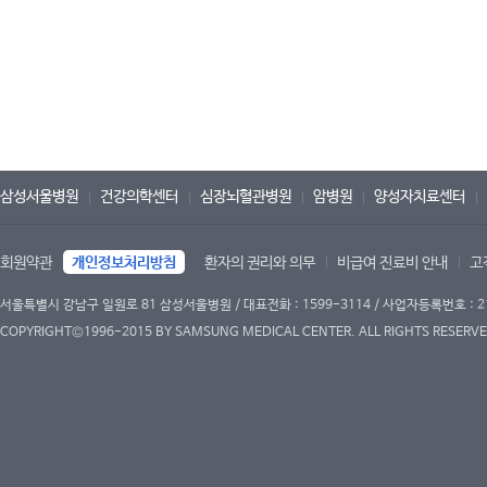
삼성서울병원
건강의학센터
심장뇌혈관병원
암병원
양성자치료센터
회원약관
개인정보처리방침
환자의 권리와 의무
비급여 진료비 안내
고
서울특별시 강남구 일원로 81 삼성서울병원 / 대표전화 : 1599-3114 / 사업자등록번호 : 2
COPYRIGHT©1996-2015 BY SAMSUNG MEDICAL CENTER. ALL RIGHTS RESERVE