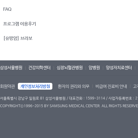
FAQ
프로그램 이용후기
[유방암] 브라보
삼성서울병원
건강의학센터
심장뇌혈관병원
암병원
양성자치료센터
회원약관
개인정보처리방침
환자의 권리와 의무
비급여 진료비 안내
고
서울특별시 강남구 일원로 81 삼성서울병원 / 대표전화 : 1599-3114 / 사업자등록번호 : 2
COPYRIGHT©1996-2015 BY SAMSUNG MEDICAL CENTER. ALL RIGHTS RESERVE