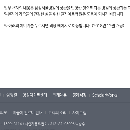
일부 책자의 내용은 삼성서울병원의 상황을 반영한 것으로 다른 병원의 상황과는 
암환자와 가족들의 건강한 삶을 위한 길잡이로써 많은 도움이 되시기 바랍니다.
※ 아래의 이미지를 누르시면 해당 페이지로 이동합니다. (2018년 12월 개정)
원
암병원
양성자치료센터
인재채용
장례식장
ScholarWorks
 의무
비급여 진료비 안내
고객의 소리
사이트맵
1599-3114 / 사업자등록번호 : 213-82-05096 박승우