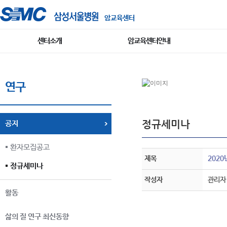
암교육센터
센터소개
암교육센터안내
연구
정규세미나
공지
환자모집공고
제목
2020년
정규세미나
작성자
관리자
활동
삶의 질 연구 최신동향