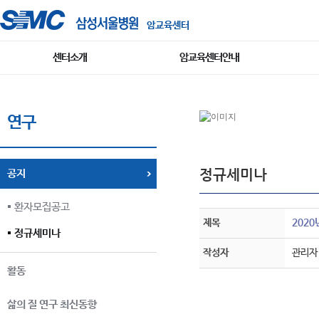
암교육센터
센터소개
암교육센터안내
연구
정규세미나
공지
환자모집공고
제목
2020년
정규세미나
작성자
관리자
활동
삶의 질 연구 최신동향