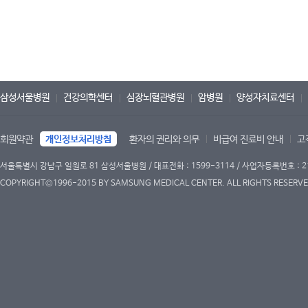
삼성서울병원
건강의학센터
심장뇌혈관병원
암병원
양성자치료센터
회원약관
개인정보처리방침
환자의 권리와 의무
비급여 진료비 안내
고
서울특별시 강남구 일원로 81 삼성서울병원 / 대표전화 : 1599-3114 / 사업자등록번호 : 2
COPYRIGHT©1996-2015 BY SAMSUNG MEDICAL CENTER. ALL RIGHTS RESERVE