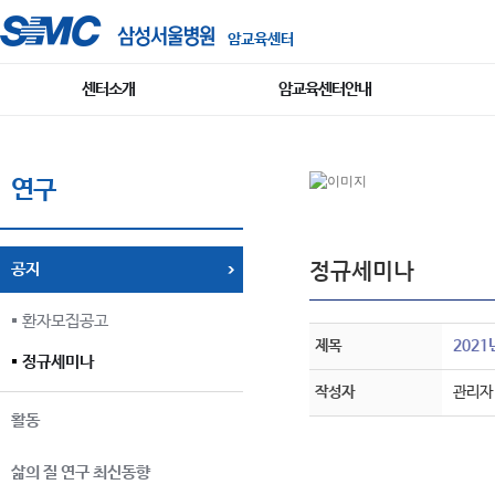
암교육센터
센터소개
암교육센터안내
연구
정규세미나
공지
환자모집공고
제목
202
정규세미나
작성자
관리자
활동
삶의 질 연구 최신동향