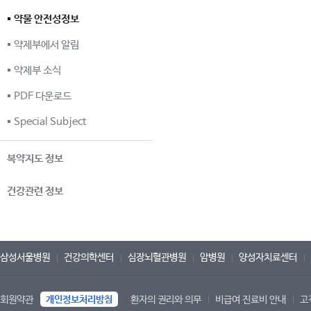
약물 안전성정보
약제부에서 알림
약제부 소식
PDF 다운로드
Special Subject
복약지도 정보
건강관련 정보
삼성서울병원
건강의학센터
심장뇌혈관병원
암병원
양성자치료센터
회원약관
개인정보처리방침
환자의 권리와 의무
비급여 진료비 안내
고