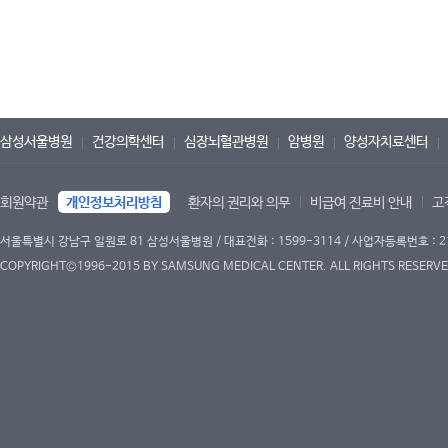
삼성서울병원
건강의학센터
심장뇌혈관병원
암병원
양성자치료센터
회원약관
개인정보처리방침
환자의 권리와 의무
비급여 진료비 안내
고
서울특별시 강남구 일원로 81 삼성서울병원 / 대표전화 : 1599-3114 / 사업자등록번호 : 2
COPYRIGHT©1996-2015 BY SAMSUNG MEDICAL CENTER. ALL RIGHTS RESERVE