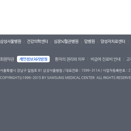
삼성서울병원
건강의학센터
심장뇌혈관병원
암병원
양성자치료센터
회원약관
개인정보처리방침
환자의 권리와 의무
비급여 진료비 안내
고
서울특별시 강남구 일원로 81 삼성서울병원 / 대표전화 : 1599-3114 / 사업자등록번호 : 2
COPYRIGHT©1996-2015 BY SAMSUNG MEDICAL CENTER. ALL RIGHTS RESERVE