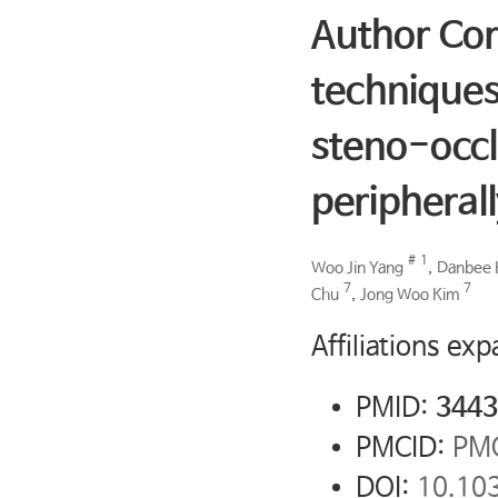
Author Cor
technique
steno-occl
peripherall
#
1
Woo Jin Yang
,
Danbee 
7
7
Chu
,
Jong Woo Kim
Affiliations ex
PMID:
3443
PMCID:
PM
DOI:
10.10