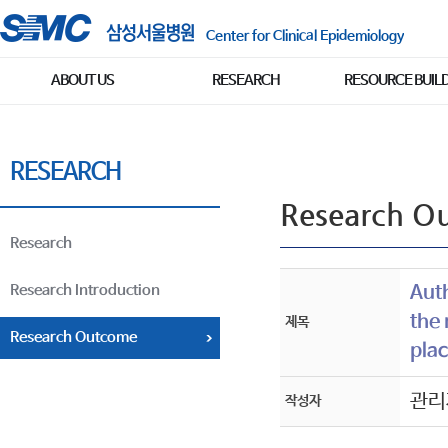
Center for Clinical Epidemiology
ABOUT US
RESEARCH
RESOURCE BUIL
RESEARCH
Research O
Research
Research Introduction
Auth
the
제목
Research Outcome
plac
관리
작성자