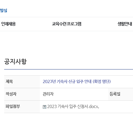
발실
인재채용
교육수련 프로그램
생활안내
공지사항
제목
2023년 기숙사 신규 입주 안내 (확정 명단)
작성자
관리자
등록일
파일첨부
2023 기숙사 입주 신청서.docx
,