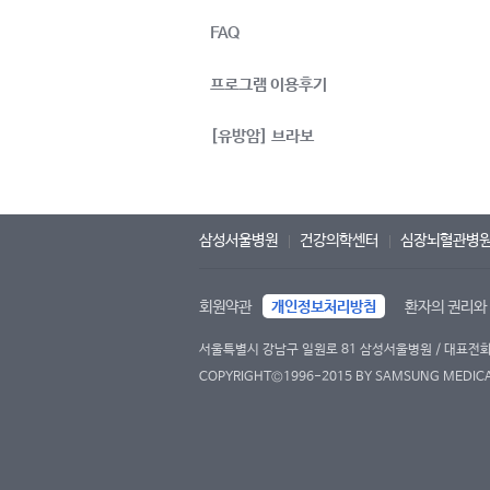
FAQ
프로그램 이용후기
[유방암] 브라보
삼성서울병원
건강의학센터
심장뇌혈관병
회원약관
개인정보처리방침
환자의 권리와
서울특별시 강남구 일원로 81 삼성서울병원 / 대표전화 : 
COPYRIGHT©1996-2015 BY SAMSUNG MEDICAL