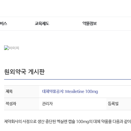
서비스
교육제도
약물정보
원외약국 게시판
제목
대체약품공지: Mexiletine 100mg
작성자
관리자
등록일
제약회사의 사정으로 생산 중단된 멕실렌 캡슐 100mg의 대체 약품을 다음과 같