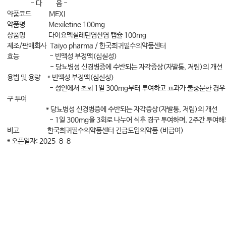
- 다 음 -
약품코드 MEXI
약품명 Mexiletine 100mg
상품명 다이요멕실레틴염산염 캡슐 100mg
제조/판매회사 Taiyo pharma / 한국희귀필수의약품센터
효능 - 빈맥성 부정맥(심실성)
- 당뇨병성 신경병증에 수반되는 자각증상(자발통, 저림)의 개선
용법 및 용량 * 빈맥성 부정맥(심실성)
- 성인에서 초회 1일 300mg부터 투여하고 효과가 불충분한 경우 450
구 투여
* 당뇨병성 신경병증에 수반되는 자각증상(자발통, 저림)의 개선
- 1일 300mg을 3회로 나누어 식후 경구 투여하며, 2주간 투여해도 
비고 한국희귀필수의약품센터 긴급도입의약품 (비급여)
* 오픈일자: 2025. 8. 8