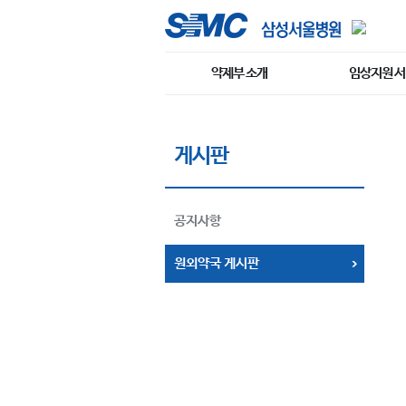
약제부 소개
임상지원 
게시판
공지사항
원외약국 게시판