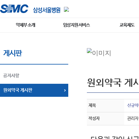
약제부 소개
임상지원 서비스
교육제도
게시판
공지사항
원외약국 게
원외약국 게시판
제목
신규약품공
작성자
관리자