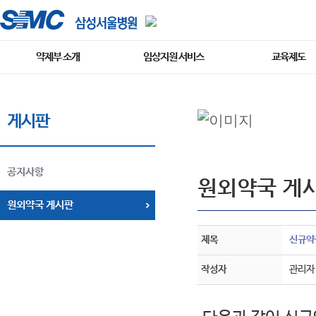
약제부 소개
임상지원 서비스
교육제도
게시판
공지사항
원외약국 게
원외약국 게시판
제목
신규약품
작성자
관리자