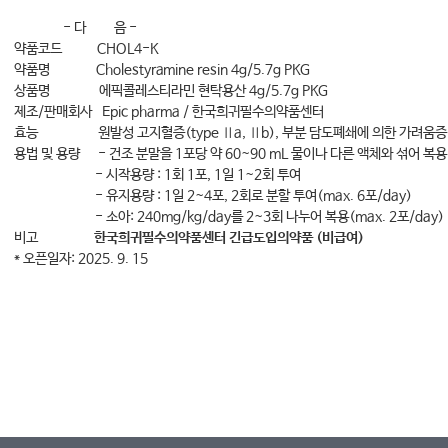
- 다 음 -
약품코드 CHOL4-K
약품명 Cholestyramine resin 4g/5.7g PKG
상품명 에픽콜레스티라민 현탁용산 4g/5.7g PKG
제조/판매회사 Epic pharma / 한국희귀필수의약품센터
효능 원발성 고지혈증(type Ⅱa, Ⅱb), 부분 담도폐쇄에 의한 가려움증
용법 및 용량 - 건조 분말을 1포당 약 60~90 mL 물이나 다른 액체와 섞어 복용
- 시작용량 : 1회 1포, 1일 1~2회 투여
- 유지용량 : 1일 2~4포, 2회로 분할 투여(max. 6포/day)
- 소아: 240mg/kg/day를 2~3회 나누어 복용(max. 2포/day)
비고
한국희귀필수의약품센터 긴급도입의약품 (비급여)
* 오픈일자: 2025. 9. 15