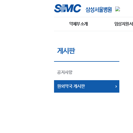
약제부 소개
임상지원 
게시판
공지사항
원외약국 게시판