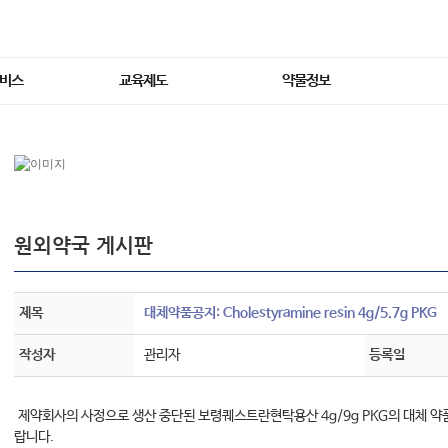
서비스
교육제도
약물정보
원외약국 게시판
제목
대체약품공지: Cholestyramine resin 4g/5.7g PKG
작성자
관리자
등록일
제약회사의 사정으로 생산 중단된 보령퀘스트란현탁용산 4g/9g PKG의 대체 약
랍니다.