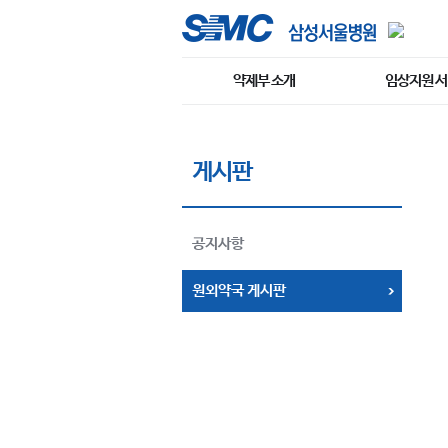
약제부 소개
임상지원 
게시판
공지사항
원외약국 게시판