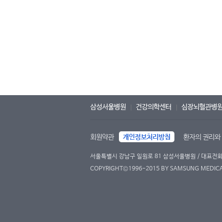
삼성서울병원
건강의학센터
심장뇌혈관병
회원약관
개인정보처리방침
환자의 권리와
서울특별시 강남구 일원로 81 삼성서울병원 / 대표전화 : 
COPYRIGHT©1996-2015 BY SAMSUNG MEDICAL