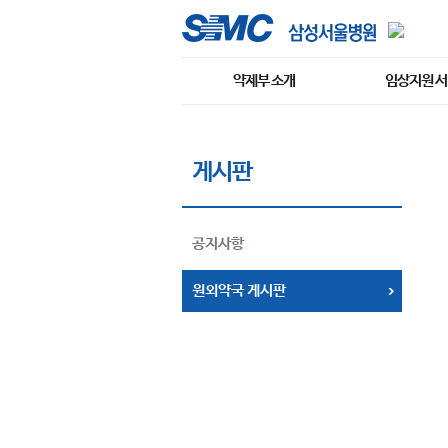
약제부 소개
임상지원 
게시판
공지사항
원외약국 게시판