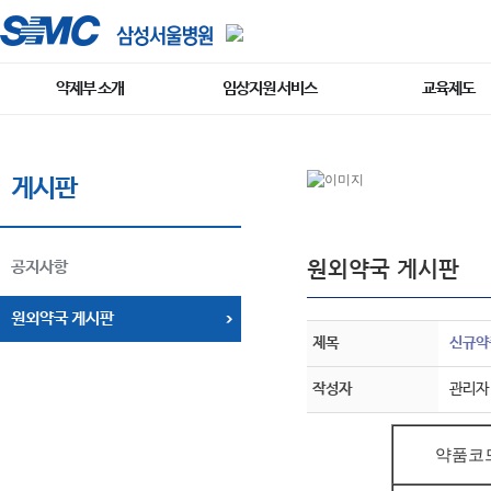
약제부 소개
임상지원 서비스
교육제도
게시판
원외약국 게시판
공지사항
원외약국 게시판
제목
신규약품
작성자
관리자
약품코