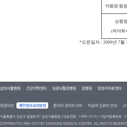
약품명/
함량
상품
(제약회
*오픈일자 : 2009년 7월 
삼성서울병원
건강의학센터
심장뇌혈관병원
암병원
양성자치료센터
회원약관
개인정보처리방침
환자의 권리와 의무
비급여 진료비 안내
고
서울특별시 강남구 일원로 81 삼성서울병원 / 대표전화 : 1599-3114 / 사업자등록번호 : 2
COPYRIGHT©1996-2015 BY SAMSUNG MEDICAL CENTER. ALL RIGHTS RESERVE