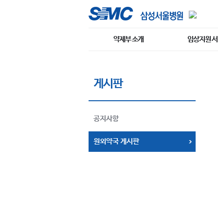
약제부 소개
임상지원 
게시판
공지사항
원외약국 게시판