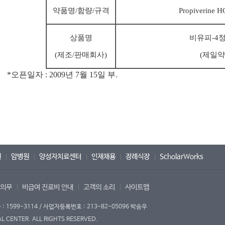
약품명/
함량/규격
Propiverine H
상품명
비유피-4정
(제조/판매회사)
(제일약
*오픈일자 : 2009년 7월 15일 부.
원
암병원
양성자치료센터
인재채용
장례식장
ScholarWorks
 의무
비급여 진료비 안내
고객의 소리
사이트맵
1599-3114 / 사업자등록번호 : 213-82-05096 박승우
 CENTER. ALL RIGHTS RESERVED.