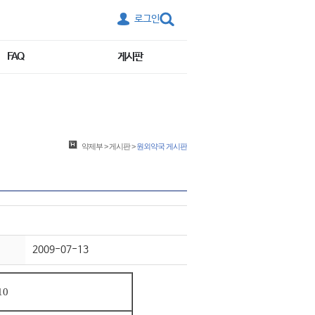
로그인
FAQ
게시판
약제부
>
게시판
>
원외약국 게시판
2009-07-13
10