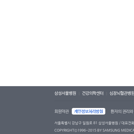
삼성서울병원
건강의학센터
심장뇌혈관병
회원약관
개인정보처리방침
환자의 권리와
서울특별시 강남구 일원로 81 삼성서울병원 / 대표전화 : 
COPYRIGHT©1996-2015 BY SAMSUNG MEDICAL