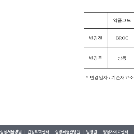
약품코드
변경전
BROC
변경후
상동
* 변경일자
: 기존재고소
삼성서울병원
건강의학센터
심장뇌혈관병원
암병원
양성자치료센터