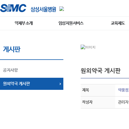
약제부 소개
임상지원 서비스
교육제도
게시판
원외약국 게시판
공지사항
원외약국 게시판
제목
약품정
작성자
관리자