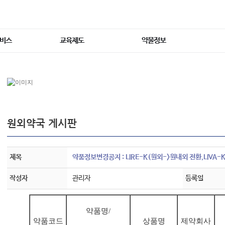
서비스
교육제도
약물정보
원외약국 게시판
제목
약품정보변경공지 : LIRE-K(원외->원내외 전환,LIVA-K
작성자
관리자
등록일
약품명/
약품코드
상품명
제약회사