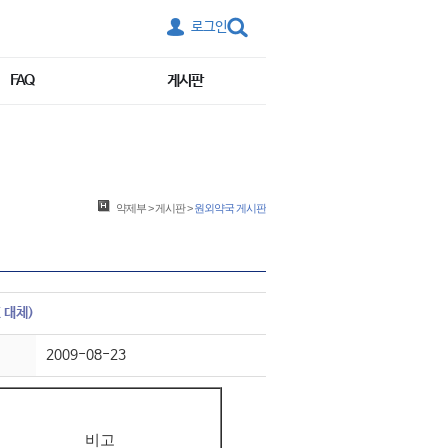
로그인
FAQ
게시판
약제부
>
게시판
>
원외약국 게시판
 대체)
2009-08-23
비고