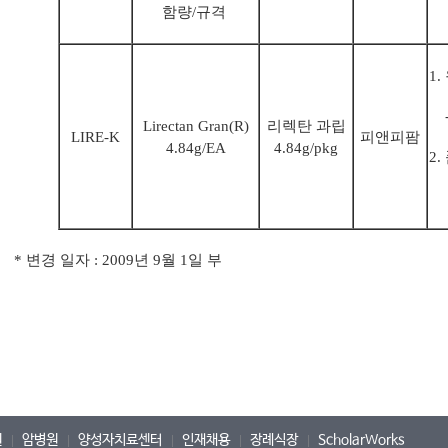
함량/규격
1
-
Lirectan Gran(R)
리렉탄 과립
LIRE-K
피앤피팜
4.84g/EA
4.84g/pkg
2
L
* 변경 일자 : 2009년 9월 1일 부
원
암병원
양성자치료센터
인재채용
장례식장
ScholarWorks