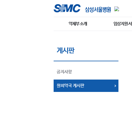
약제부 소개
임상지원 
게시판
공지사항
원외약국 게시판