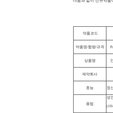
다음과 같이 신규약품이
약품코드
약품명/
함량/규격
P
상품명
제약회사
효능
정
성인
용법
(
1