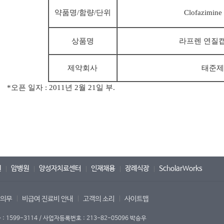
약품명/함량/단위
Clofazimine
상품명
라프렌 연질캡
제약회사
태준제
*오픈 일자 : 2011년 2월 21일 부.
원
암병원
양성자치료센터
인재채용
장례식장
ScholarWorks
 의무
비급여 진료비 안내
고객의 소리
사이트맵
1599-3114 / 사업자등록번호 : 213-82-05096 박승우