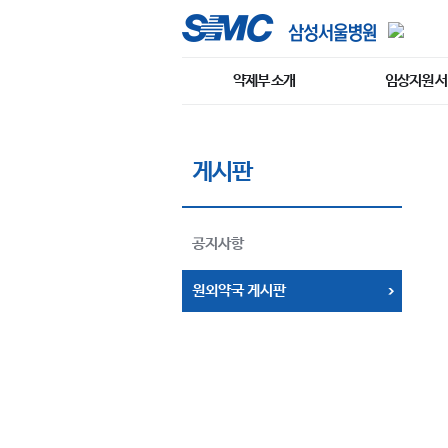
약제부 소개
임상지원 
게시판
공지사항
원외약국 게시판