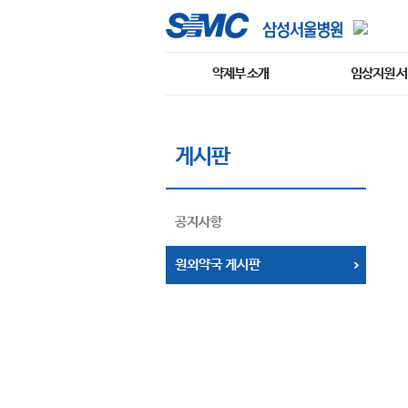
약제부 소개
임상지원 
게시판
공지사항
원외약국 게시판