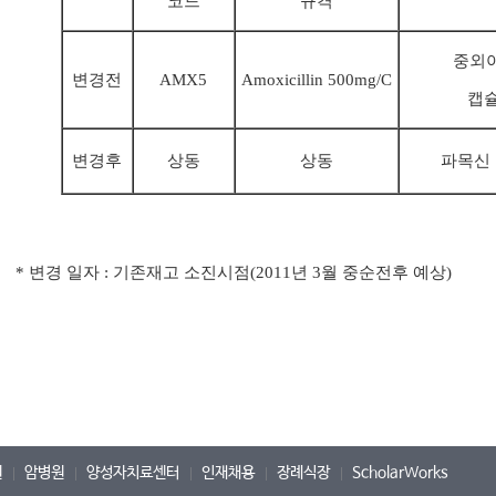
코드
규격
중외
변경전
AMX5
Amoxicillin 500mg/C
캡슐
변경후
상동
상동
파목신 
*
변경 일자 : 기존재고 소진시점(2011년 3월 중순전후 예상)
원
암병원
양성자치료센터
인재채용
장례식장
ScholarWorks