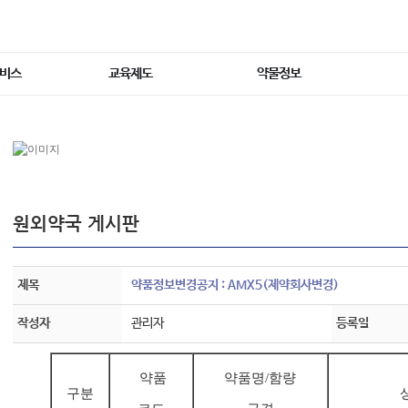
서비스
교육제도
약물정보
원외약국 게시판
제목
약품정보변경공지 : AMX5(제약회사변경)
작성자
관리자
등록일
약품
약품명/
함량
구분