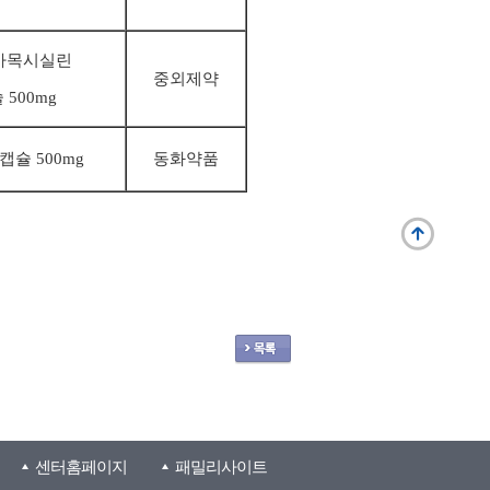
아목시실린
중외제약
 500mg
캡슐 500mg
동화약품
센터홈페이지
패밀리사이트